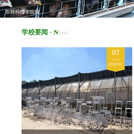
学校要闻 ·
N
ews
01
07
2026-07
2026-07