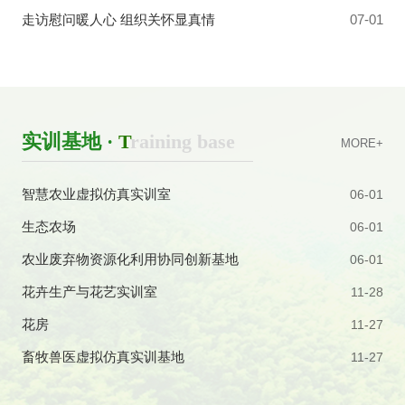
以研提质践初心 图谱赋能促教改
品读经典
走访慰问暖人心 组织关怀显真情
07-01
实训基地 ·
T
raining base
MORE+
智慧农业虚拟仿真实训室
06-01
生态农场
06-01
农业废弃物资源化利用协同创新基地
06-01
花卉生产与花艺实训室
11-28
花房
11-27
畜牧兽医虚拟仿真实训基地
11-27