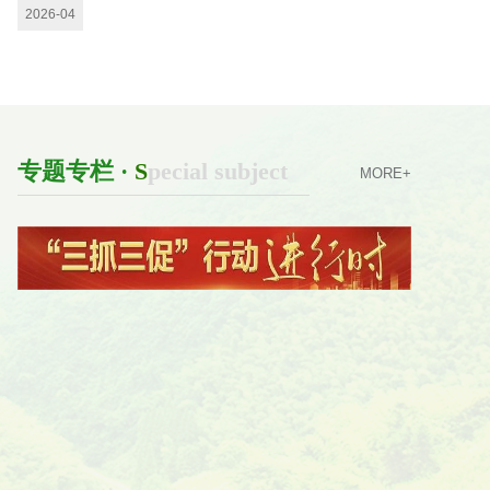
文韵 演绎青春华章
以劳育人践初心 实
2026-04
专题专栏 ·
S
pecial subject
MORE+