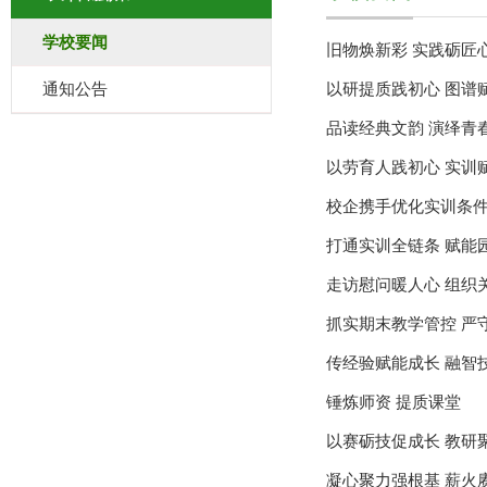
学校要闻
旧物焕新彩 实践砺匠
通知公告
以研提质践初心 图谱
品读经典文韵 演绎青
以劳育人践初心 实训
校企携手优化实训条件
打通实训全链条 赋能
走访慰问暖人心 组织
抓实期末教学管控 严
传经验赋能成长 融智
锤炼师资 提质课堂
以赛砺技促成长 教研
凝心聚力强根基 薪火