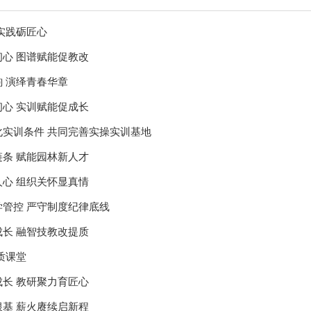
实践砺匠心
心 图谱赋能促教改
 演绎青春华章
心 实训赋能促成长
化实训条件 共同完善实操实训基地
条 赋能园林新人才
心 组织关怀显真情
学管控 严守制度纪律底线
长 融智技教改提质
质课堂
长 教研聚力育匠心
基 薪火赓续启新程