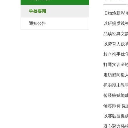
学校要闻
旧物焕新彩 
通知公告
以研提质践初
品读经典文韵
以劳育人践初
校企携手优
打通实训全链
走访慰问暖人
抓实期末教
传经验赋能成
锤炼师资 提
以赛砺技促成
凝心聚力强根