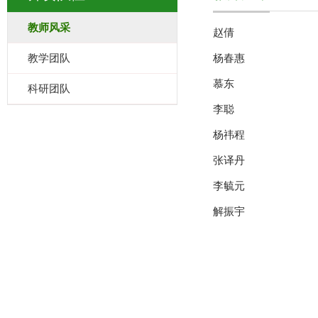
教师风采
赵倩
教学团队
杨春惠
慕东
科研团队
李聪
杨祎程
张译丹
李毓元
解振宇